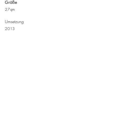
Größe
27qm
Umsetzung
2013
KONTAKT
Borrmann-Design
Simon Borrmann
Brucknerstraße 23
81677 München
+49 (0)89 95447136